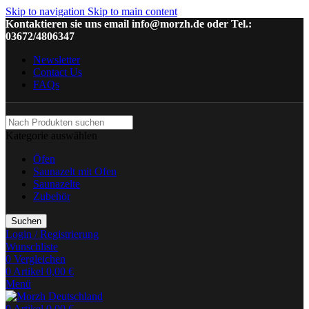
Skip to navigation
Skip to main content
Kontaktieren sie uns email info@morzh.de oder Tel.:
03672/4806347
Newsletter
Contact Us
FAQs
Kategorie auswählen
Öfen
Saunazelt mit Ofen
Saunazelte
Zubehör
Suchen
Login / Registrierung
Wunschliste
0
Vergleichen
0
Artikel
0,00
€
Menü
0
Artikel
0,00
€