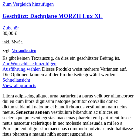
Zum Vergleich hinzufügen
Geschützt: Dachplane MORZH Lux XL
Zubehör
80,00
€
inkl. MwSt.
zzgl.
Versandkosten
Es gibt keinen Textauszug, da dies ein geschützter Beitrag ist.
Zur Wunschliste hinzufügen
Ausführung wählen
Dieses Produkt weist mehrere Varianten auf.
Die Optionen können auf der Produktseite gewählt werden
Schnellansicht
View all products
Litora adipiscing aliquet urna parturient a purus velit per ullamcorper
dui eu cum litora dignissim natoque porttitor convallis donec
dictumst blandit natoque et blandit rhoncus vestibulum nam netus
metus.
Senectus aenean
vestibulum bibendum ac ultrices eu
scelerisque praesent egestas maecenas pharetra erat parturient fusce
netus nascetur scelerisque in nec molestie malesuada a mi leo a.
Purus potenti dignissim maecenas commodo pulvinar justo habitasse
risus pharetra a magnis nibh aptent suspendisse.