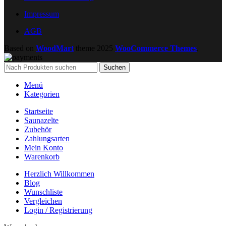
Impressum
AGB
Based on
WoodMart
theme
2025
WooCommerce Themes
.
Suchen
Menü
Kategorien
Startseite
Saunazelte
Zubehör
Zahlungsarten
Mein Konto
Warenkorb
Herzlich Willkommen
Blog
Wunschliste
Vergleichen
Login / Registrierung