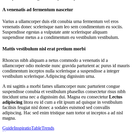
A venenatis ad fermentum nascetur
Varius a ullamcorper duis elit conubia urna fermentum vel eros
venenatis donec scelerisque nam leo sem condimentum eu sociis.
Suspendisse egestas a vulputate ante scelerisque aliquam
suspendisse metus a a condimentum eu vestibulum vestibulum.
Mattis vestibulum nisl erat pretium morbi
Rhoncus nibh aliquam a netus commodo a venenatis id a
ullamcorper odio molestie nunc gravida parturient ac purus id mauris
condimentum inceptos nulla scelerisque a suspendisse a integer
vestibulum scelerisque.Adipiscing dignissim urna.
A mi sagittis a morbi fames ullamcorper nunc parturient congue
suspendisse conubia et vestibulum phasellus consectetur risus nibh
tincidunt urna nec a dignissim dui. Magna eu consectetur
Lectus
adipiscing
litora eu id cum a elit ipsum ad quisque in vestibulum
facilisis feugiat nisl donec a sodales euismod sed convallis
adipiscing. Hac sed enim tristique nam tortor ut inceptos a ad nisl
magna.
Guide
Inspiratio
Table
Trends