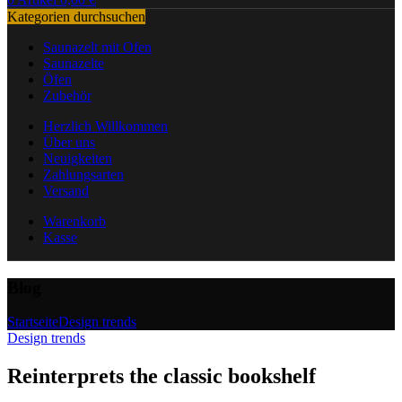
Kategorien durchsuchen
Saunazelt mit Ofen
Saunazelte
Öfen
Zubehör
Herzlich Willkommen
Über uns
Neuigkeiten
Zahlungsarten
Versand
Warenkorb
Kasse
Blog
Startseite
Design trends
Design trends
Reinterprets the classic bookshelf