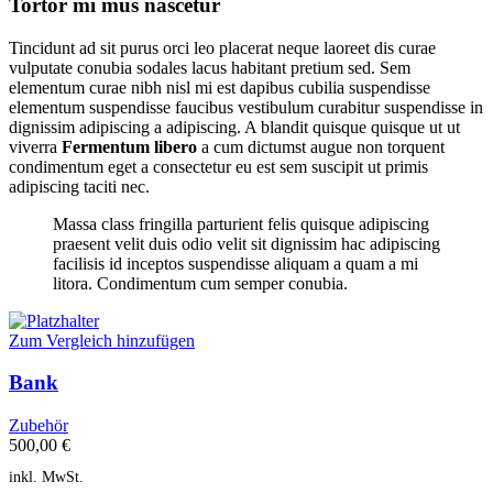
Tortor mi mus nascetur
Tincidunt ad sit purus orci leo placerat neque laoreet dis curae
vulputate conubia sodales lacus habitant pretium sed. Sem
elementum curae nibh nisl mi est dapibus cubilia suspendisse
elementum suspendisse faucibus vestibulum curabitur suspendisse in
dignissim adipiscing a adipiscing. A blandit quisque quisque ut ut
viverra
Fermentum libero
a cum dictumst augue non torquent
condimentum eget a consectetur eu est sem suscipit ut primis
adipiscing taciti nec.
Massa class fringilla parturient felis quisque adipiscing
praesent velit duis odio velit sit dignissim hac adipiscing
facilisis id inceptos suspendisse aliquam a quam a mi
litora. Condimentum cum semper conubia.
Zum Vergleich hinzufügen
Bank
Zubehör
500,00
€
inkl. MwSt.