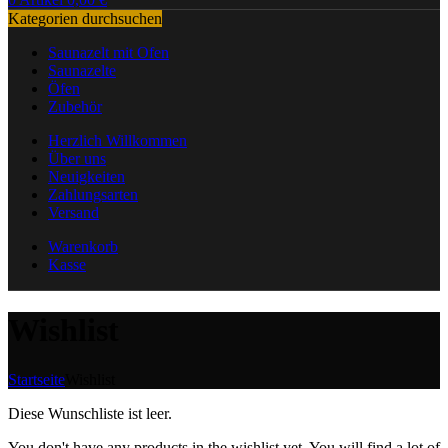
Kategorien durchsuchen
Saunazelt mit Ofen
Saunazelte
Öfen
Zubehör
Herzlich Willkommen
Über uns
Neuigkeiten
Zahlungsarten
Versand
Warenkorb
Kasse
Wishlist
Startseite
Wishlist
Diese Wunschliste ist leer.
You don't have any products in the wishlist yet. You will find a lot of