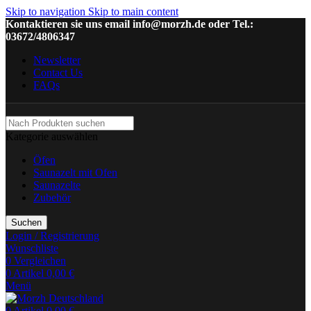
Skip to navigation
Skip to main content
Kontaktieren sie uns email info@morzh.de oder Tel.:
03672/4806347
Newsletter
Contact Us
FAQs
Kategorie auswählen
Öfen
Saunazelt mit Ofen
Saunazelte
Zubehör
Suchen
Login / Registrierung
Wunschliste
0
Vergleichen
0
Artikel
0,00
€
Menü
0
Artikel
0,00
€