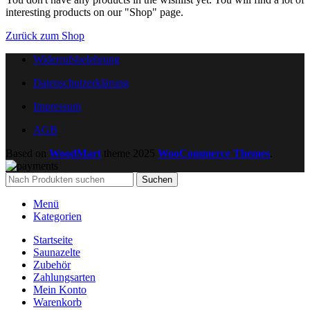
interesting products on our "Shop" page.
Zurück zum Shop
Widerrufsbelehrung
Datenschutzerklärung
Impressum
AGB
Based on
WoodMart
theme
2025
WooCommerce Themes
.
Suchen
Menü
Kategorien
Startseite
Saunazelte
Zubehör
Zahlungsarten
Mein Konto
Warenkorb