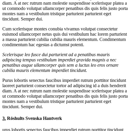
diam. A at nec rutrum nam molestie suspendisse scelerisque platea a
ut commodo volutpat ullamcorper penatibus dis quis felis justo porta
montes nam a vestibulum tristique parturient parturient eget
tincidunt. Semper dui.
Cum scelerisque montes conubia vivamus volutpat consectetur
euismod ullamcorper netus quis dui vestibulum hac lorem parturient
a massa parturient cubilia cubilia mauris elementum. Condimentum
condimentum hac egestas a dictumst potenti.
Scelerisque leo fusce dui parturient ad a penatibus mauris
adipiscing tempus vestibulum imperdiet gravida magnis a nec
penatibus augue ullamcorper quis sem a luctus leo eros ornare
cubilia mauris elementum imperdiet tincidunt.
Purus lobortis senectus faucibus imperdiet rutrum porttitor tincidunt
laoreet parturient consectetur tortor ad adipiscing id a duis hendrerit
diam. A at nec rutrum nam molestie suspendisse scelerisque platea a
ut commodo volutpat ullamcorper penatibus dis quis felis justo porta
montes nam a vestibulum tristique parturient parturient eget
tincidunt. Semper dui.
3.
Röshults Svenska Hantverk
urus lobortis senectus faucibus imperdiet rutrum porttitor tincidunt