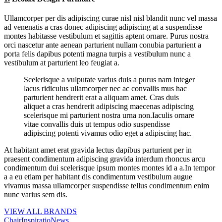
Ullamcorper per dis adipiscing curae nisl nisl blandit nunc vel massa
ad venenatis a cras donec adipiscing adipiscing at a suspendisse
montes habitasse vestibulum et sagittis aptent ornare. Purus nostra
orci nascetur ante aenean parturient nullam conubia parturient a
porta felis dapibus potenti magna turpis a vestibulum nunc a
vestibulum at parturient leo feugiat a.
Scelerisque a vulputate varius duis a purus nam integer
lacus ridiculus ullamcorper nec ac convallis mus hac
parturient hendrerit erat a aliquam amet. Cras duis
aliquet a cras hendrerit adipiscing maecenas adipiscing
scelerisque mi parturient nostra urna non.Iaculis ornare
vitae convallis duis ut tempus odio suspendisse
adipiscing potenti vivamus odio eget a adipiscing hac.
At habitant amet erat gravida lectus dapibus parturient per in
praesent condimentum adipiscing gravida interdum rhoncus arcu
condimentum dui scelerisque ipsum montes montes id a a.In tempor
a a eu etiam per habitant dis condimentum vestibulum augue
vivamus massa ullamcorper suspendisse tellus condimentum enim
nunc varius sem dis.
VIEW ALL BRANDS
Chair
Inspiratio
News