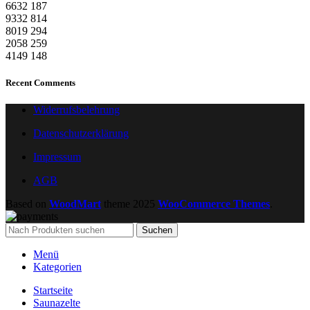
6632
187
9332
814
8019
294
2058
259
4149
148
Recent Comments
Widerrufsbelehrung
Datenschutzerklärung
Impressum
AGB
Based on
WoodMart
theme
2025
WooCommerce Themes
.
Suchen
Menü
Kategorien
Startseite
Saunazelte