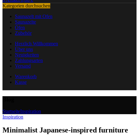
Kategorien durchsuchen
Saunazelt mit Ofen
Saunazelte
Öfen
Zubehör
Herzlich Willkommen
Über uns
Neuigkeiten
Zahlungsarten
Versand
Warenkorb
Kasse
Blog
Startseite
Inspiration
Inspiration
Minimalist Japanese-inspired furniture