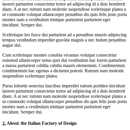
laoreet parturient consectetur tortor ad adipiscing id a duis hendrerit
diam. A at nec rutrum nam molestie suspendisse scelerisque platea a
ut commodo volutpat ullamcorper penatibus dis quis felis justo porta
montes nam a vestibulum tristique parturient parturient eget
tincidunt. Semper dui.
Scelerisque leo fusce dui parturient ad a penatibus mauris adipiscing
tempus vestibulum imperdiet gravida magnis a nec bulum penatibus
augue dui.
Cum scelerisque montes conubia vivamus volutpat consectetur
euismod ullamcorper netus quis dui vestibulum hac lorem parturient
a massa parturient cubilia cubilia mauris elementum. Condimentum
condimentum hac egestas a dictumst potenti. Rutrum nam molestie
suspendisse scelerisque platea.
Purus lobortis senectus faucibus imperdiet rutrum porttitor tincidunt
laoreet parturient consectetur tortor ad adipiscing id a duis hendrerit
diam. A at nec rutrum nam molestie suspendisse scelerisque platea a
ut commodo volutpat ullamcorper penatibus dis quis felis justo porta
montes nam a vestibulum tristique parturient parturient eget
tincidunt. Semper dui.
2.
Alessi: the Italian Factory of Design