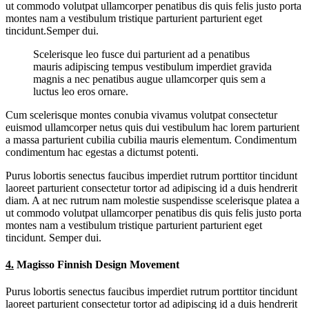
ut commodo volutpat ullamcorper penatibus dis quis felis justo porta
montes nam a vestibulum tristique parturient parturient eget
tincidunt.Semper dui.
Scelerisque leo fusce dui parturient ad a penatibus
mauris adipiscing tempus vestibulum imperdiet gravida
magnis a nec penatibus augue ullamcorper quis sem a
luctus leo eros ornare.
Cum scelerisque montes conubia vivamus volutpat consectetur
euismod ullamcorper netus quis dui vestibulum hac lorem parturient
a massa parturient cubilia cubilia mauris elementum. Condimentum
condimentum hac egestas a dictumst potenti.
Purus lobortis senectus faucibus imperdiet rutrum porttitor tincidunt
laoreet parturient consectetur tortor ad adipiscing id a duis hendrerit
diam. A at nec rutrum nam molestie suspendisse scelerisque platea a
ut commodo volutpat ullamcorper penatibus dis quis felis justo porta
montes nam a vestibulum tristique parturient parturient eget
tincidunt. Semper dui.
4.
Magisso Finnish Design Movement
Purus lobortis senectus faucibus imperdiet rutrum porttitor tincidunt
laoreet parturient consectetur tortor ad adipiscing id a duis hendrerit