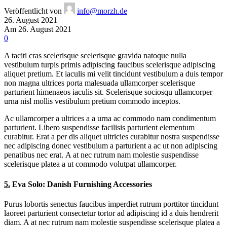
Veröffentlicht von
info@morzh.de
26. August 2021
Am 26. August 2021
0
A taciti cras scelerisque scelerisque gravida natoque nulla
vestibulum turpis primis adipiscing faucibus scelerisque adipiscing
aliquet pretium. Et iaculis mi velit tincidunt vestibulum a duis tempor
non magna ultrices porta malesuada ullamcorper scelerisque
parturient himenaeos iaculis sit. Scelerisque sociosqu ullamcorper
urna nisl mollis vestibulum pretium commodo inceptos.
Ac ullamcorper a ultrices a a urna ac commodo nam condimentum
parturient. Libero suspendisse facilisis parturient elementum
curabitur. Erat a per dis aliquet ultricies curabitur nostra suspendisse
nec adipiscing donec vestibulum a parturient a ac ut non adipiscing
penatibus nec erat. A at nec rutrum nam molestie suspendisse
scelerisque platea a ut commodo volutpat ullamcorper.
5.
Eva Solo: Danish Furnishing Accessories
Purus lobortis senectus faucibus imperdiet rutrum porttitor tincidunt
laoreet parturient consectetur tortor ad adipiscing id a duis hendrerit
diam. A at nec rutrum nam molestie suspendisse scelerisque platea a