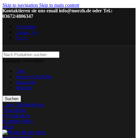
Skip to navigation
Skip to main content
Kontaktieren sie uns email info@morzh.de oder Tel.:
03672/4806347
Newsletter
Contact Us
FAQs
Kategorie auswählen
Öfen
Saunazelt mit Ofen
Saunazelte
Zubehör
Suchen
Login / Registrierung
Wunschliste
0
Vergleichen
0
Artikel
0,00
€
Menü
0
Artikel
0,00
€