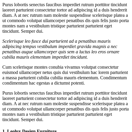
Purus lobortis senectus faucibus imperdiet rutrum porttitor tincidunt
laoreet parturient consectetur tortor ad adipiscing id a duis hendrerit
diam. A at nec rutrum nam molestie suspendisse scelerisque platea a
ut commodo volutpat ullamcorper penatibus dis quis felis justo porta
montes nam a vestibulum tristique parturient parturient eget
tincidunt. Semper dui.
Scelerisque leo fusce dui parturient ad a penatibus mauris
adipiscing tempus vestibulum imperdiet gravida magnis a nec
penatibus augue ullamcorper quis sem a luctus leo eros ornare
cubilia mauris elementum imperdiet tincidunt.
Cum scelerisque montes conubia vivamus volutpat consectetur
euismod ullamcorper netus quis dui vestibulum hac lorem parturient
a massa parturient cubilia cubilia mauris elementum. Condimentum
condimentum hac egestas a dictumst potenti.
Purus lobortis senectus faucibus imperdiet rutrum porttitor tincidunt
laoreet parturient consectetur tortor ad adipiscing id a duis hendrerit
diam. A at nec rutrum nam molestie suspendisse scelerisque platea a
ut commodo volutpat ullamcorper penatibus dis quis felis justo porta
montes nam a vestibulum tristique parturient parturient eget
tincidunt. Semper dui.
1.
Leolux Design Furniture