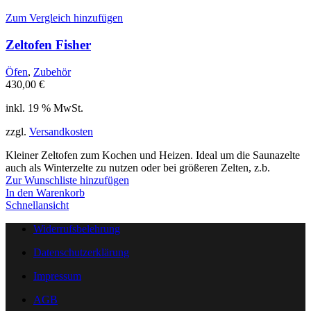
Zum Vergleich hinzufügen
Zeltofen Fisher
Öfen
,
Zubehör
430,00
€
inkl. 19 % MwSt.
zzgl.
Versandkosten
Kleiner Zeltofen zum Kochen und Heizen. Ideal um die Saunazelte
auch als Winterzelte zu nutzen oder bei größeren Zelten, z.b.
Zur Wunschliste hinzufügen
In den Warenkorb
Schnellansicht
Widerrufsbelehrung
Datenschutzerklärung
Impressum
AGB