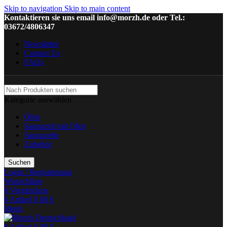
Skip to navigation
Skip to main content
Kontaktieren sie uns email info@morzh.de oder Tel.:
03672/4806347
Newsletter
Contact Us
FAQs
Kategorie auswählen
Öfen
Saunazelt mit Ofen
Saunazelte
Zubehör
Suchen
Login / Registrierung
Wunschliste
0
Vergleichen
0
Artikel
0,00
€
Menü
0
Artikel
0,00
€