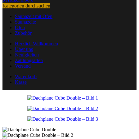
Kategorien durchsuchen
Saunazelt mit Ofen
Saunazelte
Öfen
Zubehör
Herzlich Willkommen
Über uns
Neuigkeiten
Zahlungsarten
Versand
Warenkorb
Kasse