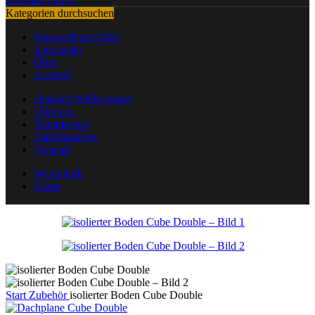
Kategorien durchsuchen
Saunazelt mit Ofen
Saunazelte
Öfen
Zubehör
Herzlich Willkommen
Über uns
Neuigkeiten
Zahlungsarten
Versand
Warenkorb
Kasse
Start
Zubehör
isolierter Boden Cube Double