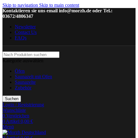
Skip to navigation
Skip to main content
Kontaktieren sie uns email info@morzh.de oder Tel.:
03672/4806347
Newsletter
Contact Us
FAQs
Kategorie auswählen
Öfen
Saunazelt mit Ofen
Saunazelte
Zubehör
Suchen
Login / Registrierung
Wunschliste
0
Vergleichen
0
Artikel
0,00
€
Menü
0
Artikel
0,00
€