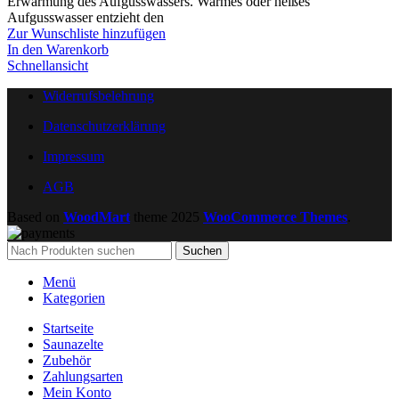
Erwärmung des Aufgusswassers. Warmes oder heißes
Aufgusswasser entzieht den
Zur Wunschliste hinzufügen
In den Warenkorb
Schnellansicht
Widerrufsbelehrung
Datenschutzerklärung
Impressum
AGB
Based on
WoodMart
theme
2025
WooCommerce Themes
.
Suchen
Menü
Kategorien
Startseite
Saunazelte
Zubehör
Zahlungsarten
Mein Konto