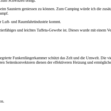
n zum Schwitzen bringt.
beim Sauniern geniessen zu können. Zum Camping würde ich die zusätz
dampf.
r Luft- und Raumfahrtindustrie kommt.
pazierfähiges und leichtes Taffeta-Gewebe ist. Dieses wurde mit einem 
tegrierte Funkenfängerkammer schützt das Zelt und die Umwelt. Die vi
ren Seitenkonvektoren dienen der effektiveren Heizung und ermöglich
en.