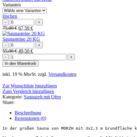
250,00 €
225,00 €.
Varianten
löschen
Starterset
Eimer
Ursprünglicher
Aktueller
75,00
€
67,50
€
mit
Preis
Preis
Kelle
war:
ist:
Saunasteine 20 KG
Menge
Saunasteine
75,00 €
67,50 €.
20
Ursprünglicher
Aktueller
55,00
€
49,50
€
KG
MORZH
Preis
Preis
Menge
Max
war:
ist:
In den Warenkorb
Bundle
55,00 €
49,50 €.
Menge
inkl. 19 % MwSt.
zzgl.
Versandkosten
Zur Wunschliste hinzufügen
Zum Vergleich hinzufügen
Kategorie:
Saunazelt mit Ofen
Share:
Beschreibung
Rezensionen (0)
In der großen Sauna von MORZH mit 3x2,3 m Grundfläche k