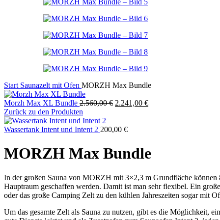
Start
Saunazelt mit Ofen
MORZH Max Bundle
Ursprünglicher
Aktueller
Morzh Max XL Bundle
2.560,00
€
2.241,00
€
Preis
Preis
Zurück zu den Produkten
war:
ist:
2.560,00 €
2.241,00 €.
Wassertank Intent und Intent 2
200,00
€
MORZH Max Bundle
In der großen Sauna von MORZH mit 3×2,3 m Grundfläche können 8 Pe
Hauptraum geschaffen werden. Damit ist man sehr flexibel. Ein große
oder das große Camping Zelt zu den kühlen Jahreszeiten sogar mit Ofe
Um das gesamte Zelt als Sauna zu nutzen, gibt es die Möglichkeit, e