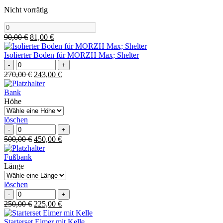
Nicht vorrätig
Ursprünglicher
Aktueller
90,00
€
81,00
€
Preis
Preis
war:
ist:
Isolierter Boden für MORZH Max; Shelter
Isolierter
90,00 €
81,00 €.
Boden
Ursprünglicher
Aktueller
270,00
€
243,00
€
für
Preis
Preis
MORZH
war:
ist:
Bank
Max;
270,00 €
243,00 €.
Höhe
Shelter
Menge
löschen
Bank
Menge
Ursprünglicher
Aktueller
500,00
€
450,00
€
Preis
Preis
war:
ist:
Fußbank
500,00 €
450,00 €.
Länge
löschen
Fußbank
Menge
Ursprünglicher
Aktueller
250,00
€
225,00
€
Preis
Preis
war:
ist:
Starterset Eimer mit Kelle