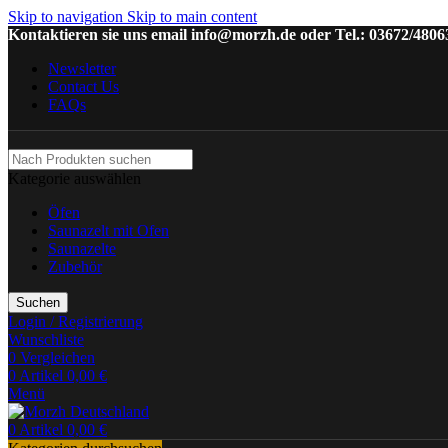
Skip to navigation
Skip to main content
Kontaktieren sie uns email info@morzh.de oder Tel.: 03672/4806
Newsletter
Contact Us
FAQs
Kategorie auswählen
Öfen
Saunazelt mit Ofen
Saunazelte
Zubehör
Suchen
Login / Registrierung
Wunschliste
0
Vergleichen
0
Artikel
0,00
€
Menü
0
Artikel
0,00
€