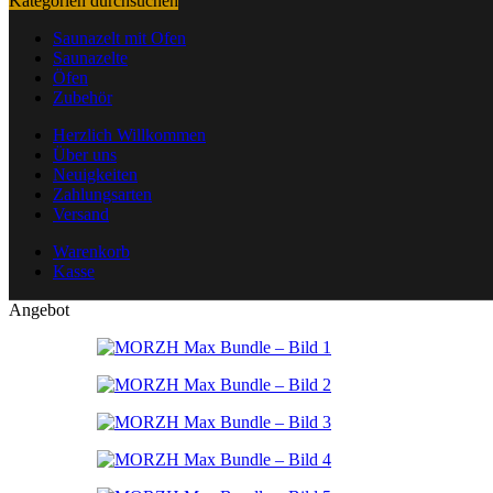
Kategorien durchsuchen
Saunazelt mit Ofen
Saunazelte
Öfen
Zubehör
Herzlich Willkommen
Über uns
Neuigkeiten
Zahlungsarten
Versand
Warenkorb
Kasse
Angebot