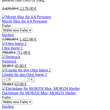
passend zum Ofen ca 20kg.
Ursprünglicher
Aktueller
2.420,00
€
2.178,00
€
Preis
Preis
war:
ist:
Morzh Max für 4-8 Personen
2.420,00 €
2.178,00 €.
Farbe
löschen
Morzh
Ursprünglicher
Aktueller
1.580,00
€
1.422,00
€
Max
Preis
Preis
für
war:
ist:
Ofen Intent 2
4-
Ofen
Ursprünglicher
1.580,00 €
Aktueller
1.422,00 €.
790,00
€
711,00
€
8
Intent
Preis
Preis
Personen
2
war:
ist:
Steinrack
Menge
Menge
Steinrack
Ursprünglicher
790,00 €
Aktueller
711,00 €.
50,00
€
45,00
€
Menge
Preis
Preis
war:
ist:
Glastür für den Ofen Intent 2
Glastür
50,00 €
45,00 €.
für
Ursprünglicher
Aktueller
70,00
€
63,00
€
den
Preis
Preis
Ofen
war:
ist:
Dachplane für MORZH Max; MORZH Shelter
Intent
70,00 €
63,00 €.
Farbe
2
Menge
löschen