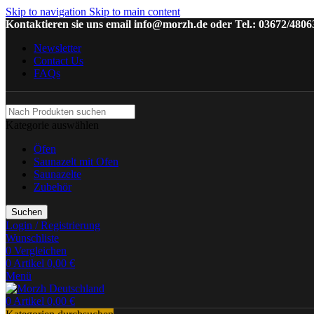
Skip to navigation
Skip to main content
Kontaktieren sie uns email info@morzh.de oder Tel.: 03672/4806
Newsletter
Contact Us
FAQs
Kategorie auswählen
Öfen
Saunazelt mit Ofen
Saunazelte
Zubehör
Suchen
Login / Registrierung
Wunschliste
0
Vergleichen
0
Artikel
0,00
€
Menü
0
Artikel
0,00
€