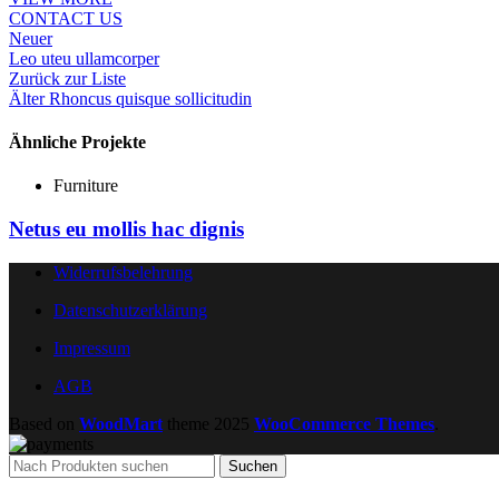
CONTACT US
Neuer
Leo uteu ullamcorper
Zurück zur Liste
Älter
Rhoncus quisque sollicitudin
Ähnliche Projekte
Furniture
Netus eu mollis hac dignis
Widerrufsbelehrung
Datenschutzerklärung
Impressum
AGB
Based on
WoodMart
theme
2025
WooCommerce Themes
.
Suchen