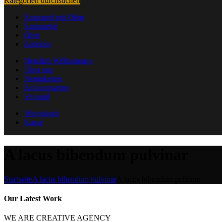
Kategorien durchsuchen
Saunazelt mit Ofen
Saunazelte
Öfen
Zubehör
Herzlich Willkommen
Über uns
Neuigkeiten
Zahlungsarten
Versand
Warenkorb
Kasse
A lacus bibendum pulvinar
Startseite
A lacus bibendum pulvinar
A lacus bibendum pulvinar
Our Latest Work
WE ARE CREATIVE AGENCY