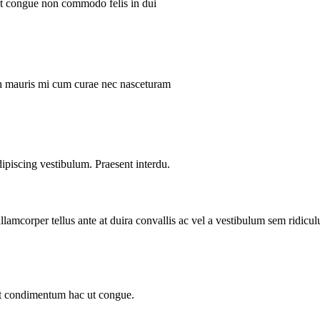
ent congue non commodo felis in dui
ibh mauris mi cum curae nec nasceturam
dipiscing vestibulum. Praesent interdu.
llamcorper tellus ante at duira convallis ac vel a vestibulum sem ridicul
sit condimentum hac ut congue.