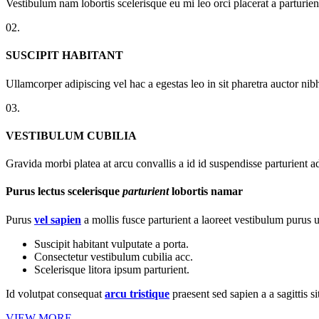
Vestibulum nam lobortis scelerisque eu mi leo orci placerat a parturi
02.
SUSCIPIT HABITANT
Ullamcorper adipiscing vel hac a egestas leo in sit pharetra auctor n
03.
VESTIBULUM CUBILIA
Gravida morbi platea at arcu convallis a id id suspendisse parturient a
Purus lectus scelerisque
parturient
lobortis namar
Purus
vel sapien
a mollis fusce parturient a laoreet vestibulum purus u
Suscipit habitant vulputate a porta.
Consectetur vestibulum cubilia acc.
Scelerisque litora ipsum parturient.
Id volutpat consequat
arcu tristique
praesent sed sapien a a sagittis 
VIEW MORE